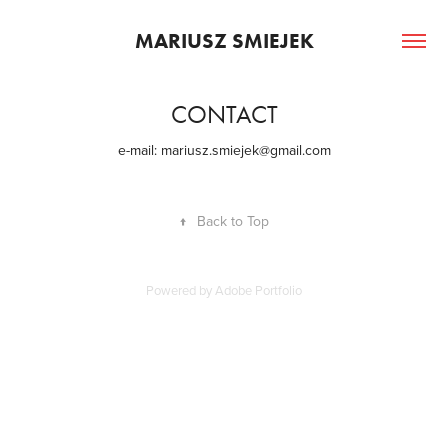
MARIUSZ SMIEJEK
CONTACT
e-mail: mariusz.smiejek@gmail.com
↑
Back to Top
Powered by
Adobe Portfolio